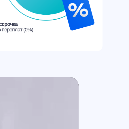
ссрочка
з переплат (0%)