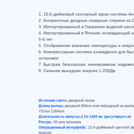
1. 15,6-дюймовый сенсорный экран системы Andr
2. Когерентные диодные лазерные стержни из
3. Импортированный в Германию водяной насо
4. Импортированный в Японию охлаждающий эл
5-6 лет
5. Отображение значения температуры и энерги
6. Компрессорная система охлаждения для быс
остановок
7. Быстрая, безопасная, неинвазивная, надежн
8. Сильная выходная энергия 1-200Дж.
Источник света:
диодный лазер
Длина волны:
диодный 808nm или гибридный на выбо
755nm 1064nm
Длительность импульса 10‑1400 мс (регулируется)
Ресурс:
50 млн вспышек
Операционный интерфейс:
15,6-дюймовый цветной э
Android