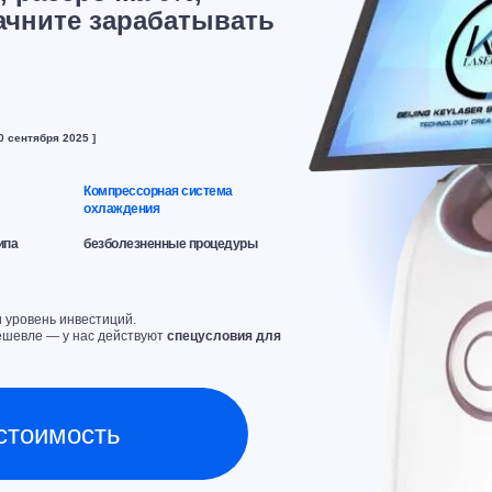
ачните зарабатывать
30 сентября 2025 ]
Компрессорная система
охлаждения
ипа
безболезненные процедуры
 уровень инвестиций.
ешевле — у нас действуют
спецусловия для
стоимость