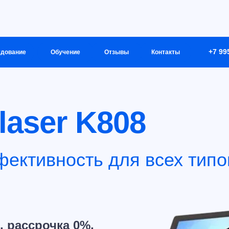
+7 99
дование
Обучение
Отзывы
Контакты
aser K808
ективность для всех типо
, рассрочка 0%,