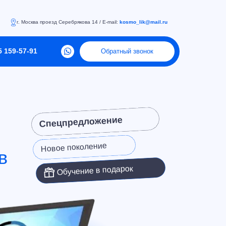
г. Москва проезд Серебрякова 14
/ E-mail:
kosmo_lik@mail.ru
5 159‑57‑91‬
Обратный звонок
Спецпредложение
Новое поколение
в
Обучение в подарок