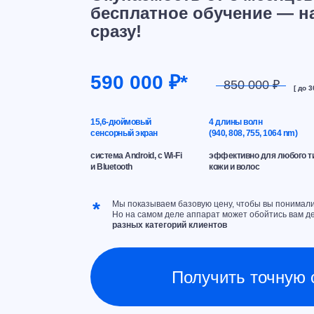
бесплатное обучение — н
сразу!
590 000 ₽*
850 000 ₽
[ до 
15,6-дюймовый
4 длины волн
сенсорный экран
(940, 808, 755, 1064 nm)
система Android, с Wi-Fi
эффективно для любого т
и Bluetooth
кожи и волос
*
Мы показываем базовую цену, чтобы вы понимали
Но на самом деле аппарат может обойтись вам д
разных категорий клиентов
Получить точную 