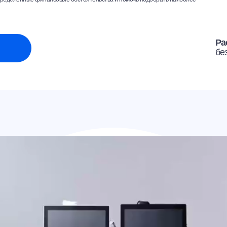
Ра
бе