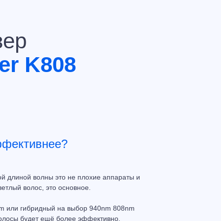
зер
er K808
ффективнее?
ной длиной волны это не плохие аппараты и
етлый волос, это основное.
nm или гибридный на выбор 940nm 808nm
волосы будет ещё более эффективно.