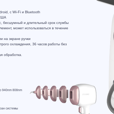
oid, с Wi-Fi и Bluetooth
 США
с, бесшумный и длительный срок службы
емент, может использоваться в течение
и на экране ручки
трого охлаждения, 36 часов работы без
ая обработка.
р 940nm 808nm
кран системы