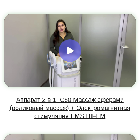
Косметологическиq комбайн HydraBeauty
/ HydraFacial / Гидропилинг 14 в 1