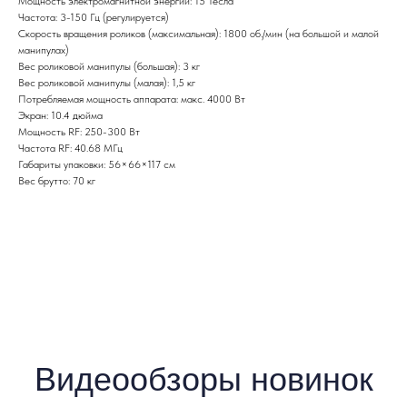
Мощность электромагнитной энергии: 15 Тесла
Частота: 3-150 Гц (регулируется)
Скорость вращения роликов (максимальная): 1800 об./мин (на большой и малой
Элос, РФ лифтинг, PS лазер для
манипулах)
удаления тату, для карбонового пилинга
Вес роликовой манипулы (большая): 3 кг
Вес роликовой манипулы (малая): 1,5 кг
Аппарат 3 в 1 Magneto 360
Потребляемая мощность аппарата: макс. 4000 Вт
Экран: 10.4 дюйма
Мощность RF: 250-300 Вт
Частота RF: 40.68 МГц
Габариты упаковки: 56×66×117 см
Вес брутто: 70 кг
Косметологический аппарат HF-7D для
SMAS-лифтинга