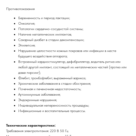
Противопоказания
Беременность и период лактации;
Онкология;
Патологии сердечно-сосудистой системы;
Наличие металлических имплантов;
Сахарный диабет в стадии декомпенсации;
Эпилепсия;
Нарушение целостности кожных покровов или инфекции в месте
будущего воздействия аппарата;
Встроенный кардиостимулятор, дефибриллятор, водитель ритма или
любой другой имплант, состоящий их металлических частей (протез или
Аппарат 2 в 1: C50 Массаж сферами
даже пирсинг);
(роликовый массаж) + Электромагнитная
Флебит, тромбофлебит, выраженный варикоз;
стимуляция EMS HIFEM
Хронические заболевания в стадии обострения;
Почечная и печеночная недостаточность;
Аутоиммунные заболевания;
Эндокринные нарушения;
Индивидуальная непереносимость процедуры;
Инфекционные и воспалительные процессы.
Технические характеристики:
Требования электропитания: 220 В 50 Гц