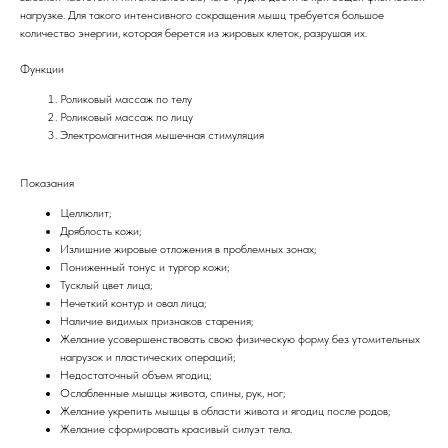
нагрузке. Для такого интенсивного сокращения мышц требуется большое
количество энергии, которая берется из жировых клеток, разрушая их.
Функции
Роликовый массаж по телу
Роликовый массаж по лицу
Электромагнитная мышечная стимуляция
Показания
Целлюлит;
Дряблость кожи;
Излишние жировые отложения в проблемных зонах;
Пониженный тонус и тургор кожи;
Тусклый цвет лица;
Нечеткий контур и овал лица;
Наличие видимых признаков старения;
Желание усовершенствовать свою физическую форму без утомительных
нагрузок и пластических операций;
Недостаточный объем ягодиц;
Ослабленные мышцы живота, спины, рук, ног;
Желание укрепить мышцы в области живота и ягодиц после родов;
Видеообзоры новинок
Желание сформировать красивый силуэт тела.