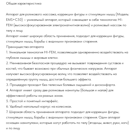
Общая характеристика
Аппарат для роликового массажа, коррекции фигуры и стимуляции мышц (Модель:
EMS+C50) – уникальный аппарат, который совмещает в себе технологию HI-
FEM (высокосфокусированная электромагнитная волна) и роликовый массаж по
телу и лицу.
Аппарат имеет широкую область применения, подходит для коррекции фигуры,
стимуляции мышц, борьбы с видимыми признаками старения.
Преимущества аппарата
1. Уникальная технология HI-FEM, позволяющая одновременно воздействовать на
глубокие мышцы и жировые клетки.
2. Неинвазивная безопасная процедура: не вызывает повреждения суставов и
костей, что бывает возможно при обычных физических нагрузках. Аппарат
излучает высокосфокусированную волну, что позволяет воздействовать на
определённую группу мышц, достигая большего эффекта.
3. Процедура проходит без телесных болевых ощущений и дискомфорта.
4. Аппарат имеет сразу две роликовые манипулы (большая и малая) для
эффективной работы на разных зонах.
5. Простой и понятный интерфейс.
6. Удобный напольный корпус на колесиках.
7. Широкая область применения аппарата: подходит для коррекции фигуры,
стимуляции мышц, борьбы с видимыми признаками старения. Один аппарат
оснащен манипулами, которые могут работать по телу (ягодицы, живот, руки, ноги)
и по лицу.