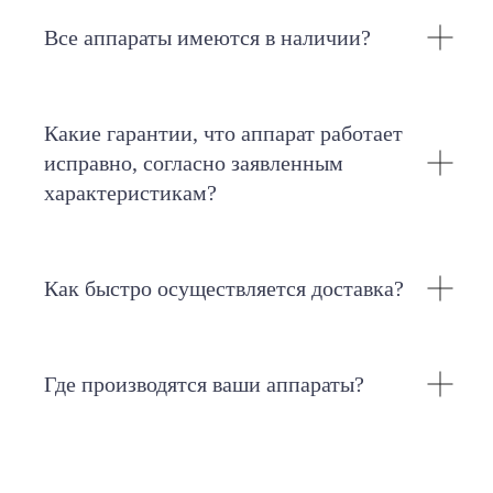
Все аппараты имеются в наличии?
Какие гарантии, что аппарат работает
Реальные отзывы владельцев студий лазерной
исправно, согласно заявленным
эпиляции уже опубликованы на Яндекс.Картах.
Вы можете убедиться сами: клиенты
характеристикам?
рассказывают об опыте работы с нами, качестве
лазера и уровне сервиса.
Посмотреть отзывы на Яндексе
Как быстро осуществляется доставка?
Где производятся ваши аппараты?