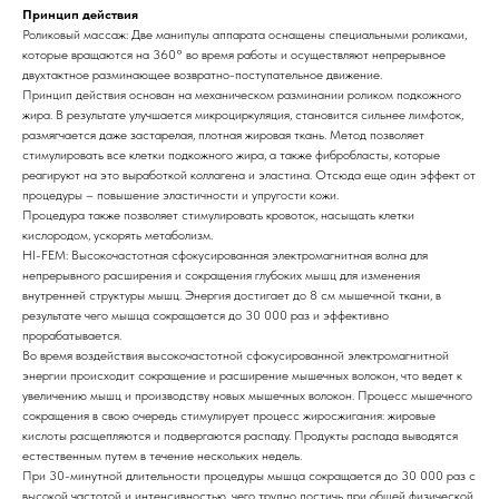
Принцип действия
Роликовый массаж: Две манипулы аппарата оснащены специальными роликами,
которые вращаются на 360° во время работы и осуществляют непрерывное
двухтактное разминающее возвратно-поступательное движение.
Принцип действия основан на механическом разминании роликом подкожного
жира. В результате улучшается микроциркуляция, становится сильнее лимфоток,
размягчается даже застарелая, плотная жировая ткань. Метод позволяет
стимулировать все клетки подкожного жира, а также фибробласты, которые
реагируют на это выработкой коллагена и эластина. Отсюда еще один эффект от
процедуры – повышение эластичности и упругости кожи.
Процедура также позволяет стимулировать кровоток, насыщать клетки
кислородом, ускорять метаболизм.
HI-FEM: Высокочастотная сфокусированная электромагнитная волна для
непрерывного расширения и сокращения глубоких мышц для изменения
внутренней структуры мышц. Энергия достигает до 8 см мышечной ткани, в
результате чего мышца сокращается до 30 000 раз и эффективно
прорабатывается.
Во время воздействия высокочастотной сфокусированной электромагнитной
энергии происходит сокращение и расширение мышечных волокон, что ведет к
увеличению мышц и производству новых мышечных волокон. Процесс мышечного
сокращения в свою очередь стимулирует процесс жиросжигания: жировые
кислоты расщепляются и подвергаются распаду. Продукты распада выводятся
естественным путем в течение нескольких недель.
При 30-минутной длительности процедуры мышца сокращается до 30 000 раз с
высокой частотой и интенсивностью, чего трудно достичь при общей физической